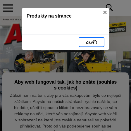
×
Produkty na stránce
Zavřít
Aby web fungoval tak, jak ho znáte (souhlas
s cookies)
Záleží nám na tom, aby pro vás nakupování bylo co nejlepší
zážitkem. Abyste na našich stránkách rychle našli to, co
hledáte, ušetřili spoustu klikání a nezobrazovaly se vám
reklamy na věci, které vás nezajímají. Abyste web viděli
v zobrazení na které jste zvyklí a nemuseli se pokaždé
přihlašovat. Proto od vás potřebujeme souhlas se