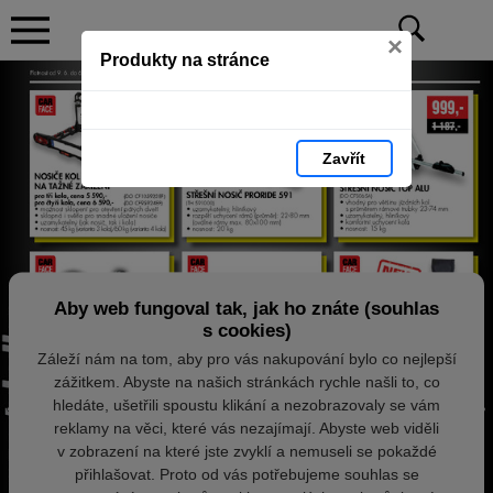
×
Produkty na stránce
Zavřít
Aby web fungoval tak, jak ho znáte (souhlas
s cookies)
Záleží nám na tom, aby pro vás nakupování bylo co nejlepší
zážitkem. Abyste na našich stránkách rychle našli to, co
hledáte, ušetřili spoustu klikání a nezobrazovaly se vám
reklamy na věci, které vás nezajímají. Abyste web viděli
v zobrazení na které jste zvyklí a nemuseli se pokaždé
přihlašovat. Proto od vás potřebujeme souhlas se