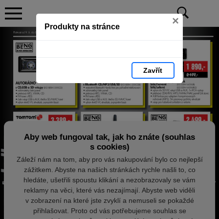
×
Produkty na stránce
Zavřít
Aby web fungoval tak, jak ho znáte (souhlas
s cookies)
Záleží nám na tom, aby pro vás nakupování bylo co nejlepší
zážitkem. Abyste na našich stránkách rychle našli to, co
hledáte, ušetřili spoustu klikání a nezobrazovaly se vám
reklamy na věci, které vás nezajímají. Abyste web viděli
v zobrazení na které jste zvyklí a nemuseli se pokaždé
přihlašovat. Proto od vás potřebujeme souhlas se