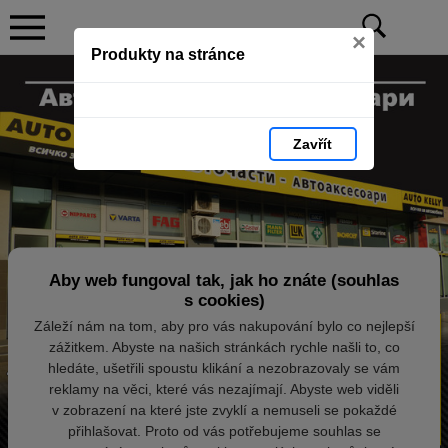
×
Produkty na stránce
Zavřít
Aby web fungoval tak, jak ho znáte (souhlas
s cookies)
Záleží nám na tom, aby pro vás nakupování bylo co nejlepší
zážitkem. Abyste na našich stránkách rychle našli to, co
hledáte, ušetřili spoustu klikání a nezobrazovaly se vám
reklamy na věci, které vás nezajímají. Abyste web viděli
v zobrazení na které jste zvyklí a nemuseli se pokaždé
přihlašovat. Proto od vás potřebujeme souhlas se