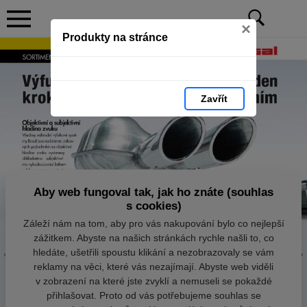
×
Produkty na stránce
Zavřít
Aby web fungoval tak, jak ho znáte (souhlas
s cookies)
Záleží nám na tom, aby pro vás nakupování bylo co nejlepší
zážitkem. Abyste na našich stránkách rychle našli to, co
hledáte, ušetřili spoustu klikání a nezobrazovaly se vám
reklamy na věci, které vás nezajímají. Abyste web viděli
v zobrazení na které jste zvyklí a nemuseli se pokaždé
přihlašovat. Proto od vás potřebujeme souhlas se