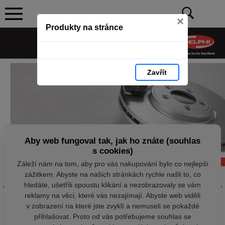
×
Produkty na stránce
Zavřít
Aby web fungoval tak, jak ho znáte (souhlas
s cookies)
Záleží nám na tom, aby pro vás nakupování bylo co nejlepší
zážitkem. Abyste na našich stránkách rychle našli to, co
hledáte, ušetřili spoustu klikání a nezobrazovaly se vám
reklamy na věci, které vás nezajímají. Abyste web viděli
v zobrazení na které jste zvyklí a nemuseli se pokaždé
přihlašovat. Proto od vás potřebujeme souhlas se