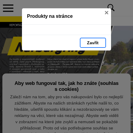
×
Produkty na stránce
Zavřít
Aby web fungoval tak, jak ho znáte (souhlas
s cookies)
Záleží nám na tom, aby pro vás nakupování bylo co nejlepší
zážitkem. Abyste na našich stránkách rychle našli to, co
hledáte, ušetřili spoustu klikání a nezobrazovaly se vám
reklamy na věci, které vás nezajímají. Abyste web viděli
v zobrazení na které jste zvyklí a nemuseli se pokaždé
přihlašovat. Proto od vás potřebujeme souhlas se