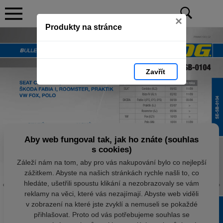
×
Produkty na stránce
Zavřít
Aby web fungoval tak, jak ho znáte (souhlas
s cookies)
Záleží nám na tom, aby pro vás nakupování bylo co nejlepší
zážitkem. Abyste na našich stránkách rychle našli to, co
hledáte, ušetřili spoustu klikání a nezobrazovaly se vám
reklamy na věci, které vás nezajímají. Abyste web viděli
v zobrazení na které jste zvyklí a nemuseli se pokaždé
přihlašovat. Proto od vás potřebujeme souhlas se