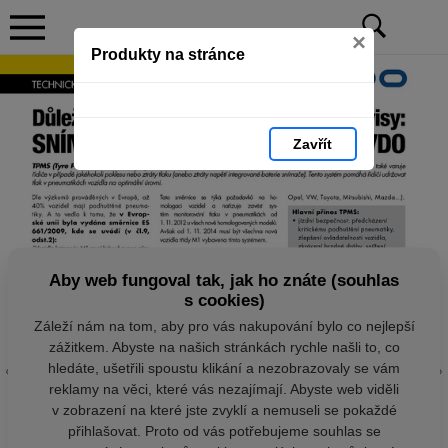
×
Produkty na stránce
Zavřít
Aby web fungoval tak, jak ho znáte (souhlas
s cookies)
Záleží nám na tom, aby pro vás nakupování bylo co nejlepší
zážitkem. Abyste na našich stránkách rychle našli to, co
hledáte, ušetřili spoustu klikání a nezobrazovaly se vám
reklamy na věci, které vás nezajímají. Abyste web viděli
v zobrazení na které jste zvyklí a nemuseli se pokaždé
přihlašovat. Proto od vás potřebujeme souhlas se