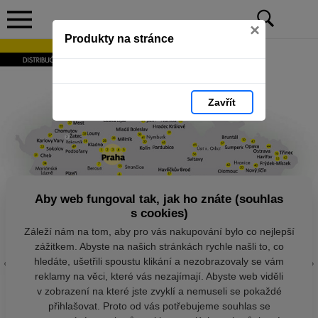
×
Produkty na stránce
Zavřít
Aby web fungoval tak, jak ho znáte (souhlas
s cookies)
Záleží nám na tom, aby pro vás nakupování bylo co nejlepší
zážitkem. Abyste na našich stránkách rychle našli to, co
hledáte, ušetřili spoustu klikání a nezobrazovaly se vám
reklamy na věci, které vás nezajímají. Abyste web viděli
v zobrazení na které jste zvyklí a nemuseli se pokaždé
přihlašovat. Proto od vás potřebujeme souhlas se