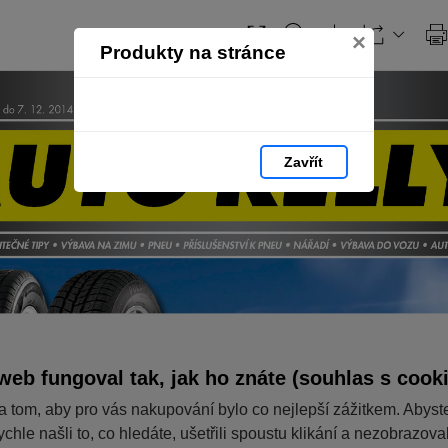
×
Produkty na stránce
Zavřít
web fungoval tak, jak ho znáte (souhlas s cook
a tom, aby pro vás nakupování bylo co nejlepší zážitkem. Abyst
ychle našli to, co hledáte, ušetřili spoustu klikání a nezobrazov