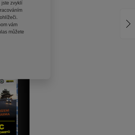
jste zvyklí
pracováním
hlížeči.
chom vám
hlas můžete