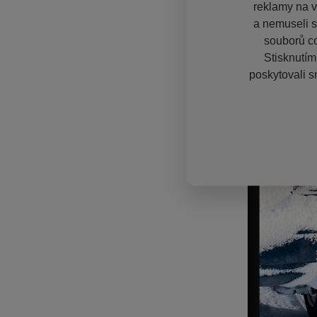
reklamy na vě
a nemuseli s
souborů co
Stisknutím
poskytovali s