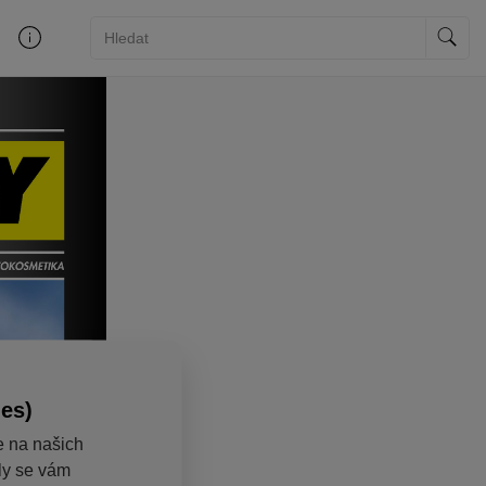
ies)
e na našich
aly se vám