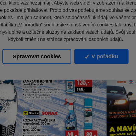
ci, které vás nezajímají. Abyste web viděli v zobrazení na které 
e pokaždé přihlašovat. Proto od vás potřebujeme souhlas se z
okies - malých souborů, které se dočasně ukládají ve vašem pro
 tlačítka „V pořádku“ souhlasíte s nastavením cookies tak, aby
mysluplné a užitečné služby na základě vašich údajů. Svůj sou
kdykoli změnit na stránce zpracování osobních údajů.
Spravovat cookies
V pořádku