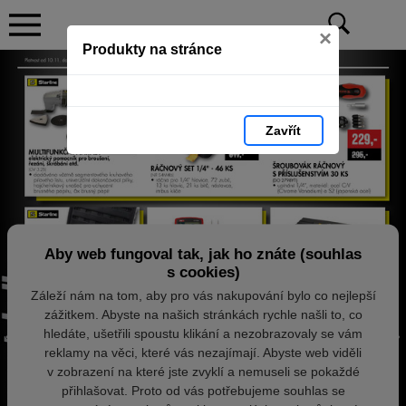
×
Produkty na stránce
Zavřít
Aby web fungoval tak, jak ho znáte (souhlas
s cookies)
Záleží nám na tom, aby pro vás nakupování bylo co nejlepší
zážitkem. Abyste na našich stránkách rychle našli to, co
hledáte, ušetřili spoustu klikání a nezobrazovaly se vám
reklamy na věci, které vás nezajímají. Abyste web viděli
v zobrazení na které jste zvyklí a nemuseli se pokaždé
přihlašovat. Proto od vás potřebujeme souhlas se