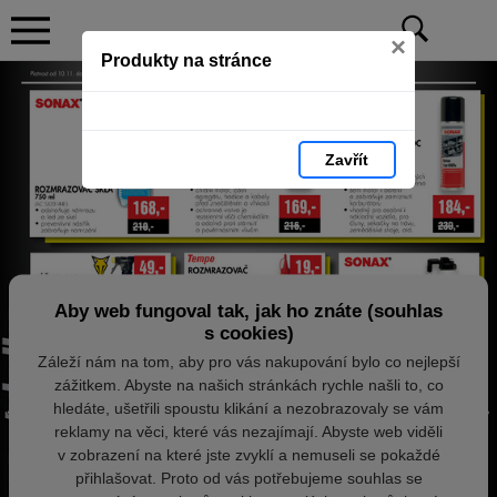
×
Produkty na stránce
Zavřít
Aby web fungoval tak, jak ho znáte (souhlas
s cookies)
Záleží nám na tom, aby pro vás nakupování bylo co nejlepší
zážitkem. Abyste na našich stránkách rychle našli to, co
hledáte, ušetřili spoustu klikání a nezobrazovaly se vám
reklamy na věci, které vás nezajímají. Abyste web viděli
v zobrazení na které jste zvyklí a nemuseli se pokaždé
přihlašovat. Proto od vás potřebujeme souhlas se