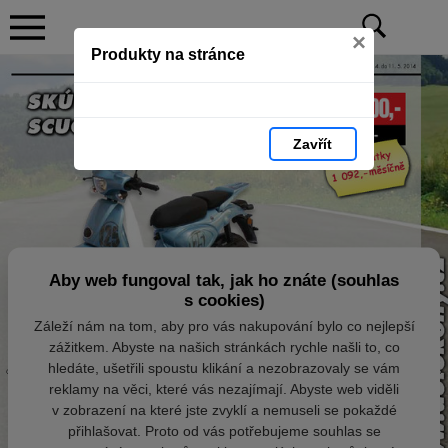
×
Produkty na stránce
Zavřít
Aby web fungoval tak, jak ho znáte (souhlas
s cookies)
Záleží nám na tom, aby pro vás nakupování bylo co nejlepší
zážitkem. Abyste na našich stránkách rychle našli to, co
hledáte, ušetřili spoustu klikání a nezobrazovaly se vám
reklamy na věci, které vás nezajímají. Abyste web viděli
v zobrazení na které jste zvyklí a nemuseli se pokaždé
přihlašovat. Proto od vás potřebujeme souhlas se