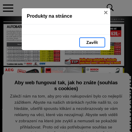
×
Produkty na stránce
Zavřít
Aby web fungoval tak, jak ho znáte (souhlas
s cookies)
Záleží nám na tom, aby pro vás nakupování bylo co nejlepší
zážitkem. Abyste na našich stránkách rychle našli to, co
hledáte, ušetřili spoustu klikání a nezobrazovaly se vám
reklamy na věci, které vás nezajímají. Abyste web viděli
v zobrazení na které jste zvyklí a nemuseli se pokaždé
přihlašovat. Proto od vás potřebujeme souhlas se