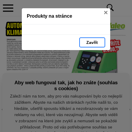
×
Produkty na stránce
Zavřít
Aby web fungoval tak, jak ho znáte (souhlas
s cookies)
Záleží nám na tom, aby pro vás nakupování bylo co nejlepší
zážitkem. Abyste na našich stránkách rychle našli to, co
hledáte, ušetřili spoustu klikání a nezobrazovaly se vám
reklamy na věci, které vás nezajímají. Abyste web viděli
v zobrazení na které jste zvyklí a nemuseli se pokaždé
přihlašovat. Proto od vás potřebujeme souhlas se