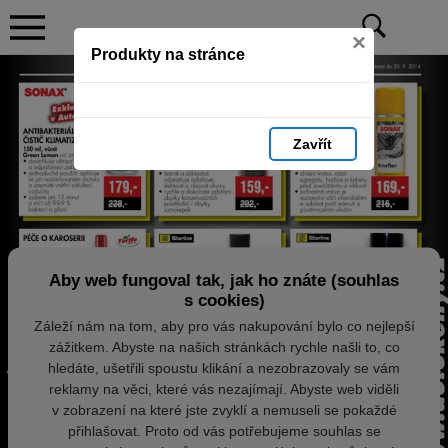
×
Produkty na stránce
Zavřít
Aby web fungoval tak, jak ho znáte (souhlas
s cookies)
Záleží nám na tom, aby pro vás nakupování bylo co nejlepší
zážitkem. Abyste na našich stránkách rychle našli to, co
hledáte, ušetřili spoustu klikání a nezobrazovaly se vám
reklamy na věci, které vás nezajímají. Abyste web viděli
v zobrazení na které jste zvyklí a nemuseli se pokaždé
přihlašovat. Proto od vás potřebujeme souhlas se