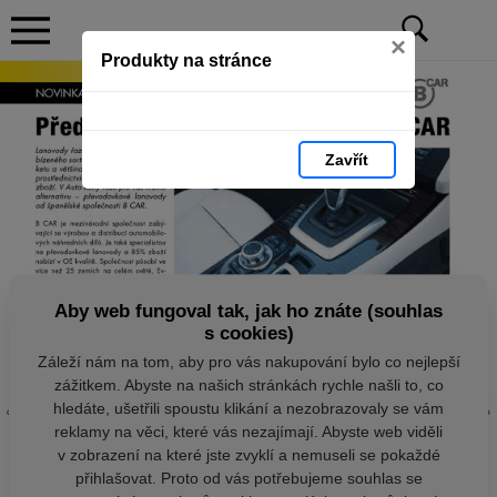
×
Produkty na stránce
Zavřít
Aby web fungoval tak, jak ho znáte (souhlas
s cookies)
Záleží nám na tom, aby pro vás nakupování bylo co nejlepší
zážitkem. Abyste na našich stránkách rychle našli to, co
hledáte, ušetřili spoustu klikání a nezobrazovaly se vám
reklamy na věci, které vás nezajímají. Abyste web viděli
v zobrazení na které jste zvyklí a nemuseli se pokaždé
přihlašovat. Proto od vás potřebujeme souhlas se