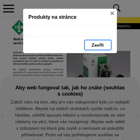
×
Produkty na stránce
Zavřít
Aby web fungoval tak, jak ho znáte (souhlas
s cookies)
Záleží nám na tom, aby pro vás nakupování bylo co nejlepší
zážitkem. Abyste na našich stránkách rychle našli to, co
hledáte, ušetřili spoustu klikání a nezobrazovaly se vám
reklamy na věci, které vás nezajímají. Abyste web viděli
v zobrazení na které jste zvyklí a nemuseli se pokaždé
přihlašovat. Proto od vás potřebujeme souhlas se