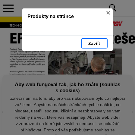
×
Produkty na stránce
Zavřít
Aby web fungoval tak, jak ho znáte (souhlas
s cookies)
Záleží nám na tom, aby pro vás nakupování bylo co nejlepší
zážitkem. Abyste na našich stránkách rychle našli to, co
hledáte, ušetřili spoustu klikání a nezobrazovaly se vám
reklamy na věci, které vás nezajímají. Abyste web viděli
v zobrazení na které jste zvyklí a nemuseli se pokaždé
přihlašovat. Proto od vás potřebujeme souhlas se