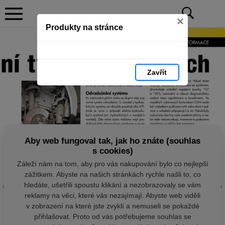
×
Produkty na stránce
Zavřít
Aby web fungoval tak, jak ho znáte (souhlas
s cookies)
Záleží nám na tom, aby pro vás nakupování bylo co nejlepší
zážitkem. Abyste na našich stránkách rychle našli to, co
hledáte, ušetřili spoustu klikání a nezobrazovaly se vám
reklamy na věci, které vás nezajímají. Abyste web viděli
v zobrazení na které jste zvyklí a nemuseli se pokaždé
přihlašovat. Proto od vás potřebujeme souhlas se