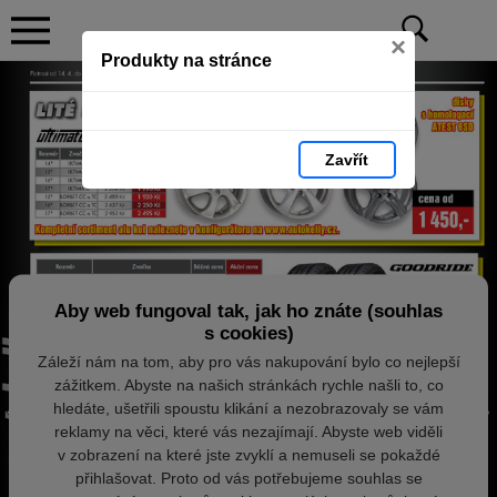
×
Produkty na stránce
Zavřít
Aby web fungoval tak, jak ho znáte (souhlas
s cookies)
Záleží nám na tom, aby pro vás nakupování bylo co nejlepší
zážitkem. Abyste na našich stránkách rychle našli to, co
hledáte, ušetřili spoustu klikání a nezobrazovaly se vám
reklamy na věci, které vás nezajímají. Abyste web viděli
v zobrazení na které jste zvyklí a nemuseli se pokaždé
přihlašovat. Proto od vás potřebujeme souhlas se