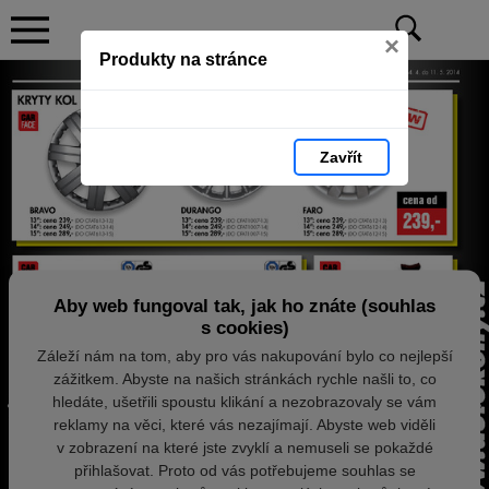
×
Produkty na stránce
Zavřít
Aby web fungoval tak, jak ho znáte (souhlas
s cookies)
Záleží nám na tom, aby pro vás nakupování bylo co nejlepší
zážitkem. Abyste na našich stránkách rychle našli to, co
hledáte, ušetřili spoustu klikání a nezobrazovaly se vám
reklamy na věci, které vás nezajímají. Abyste web viděli
v zobrazení na které jste zvyklí a nemuseli se pokaždé
přihlašovat. Proto od vás potřebujeme souhlas se