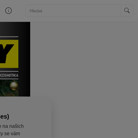
ies)
e na našich
aly se vám