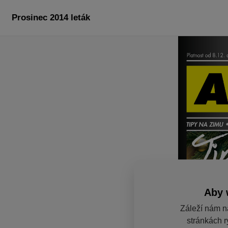
Prosinec 2014 leták
Aby 
Záleží nám n
stránkách r