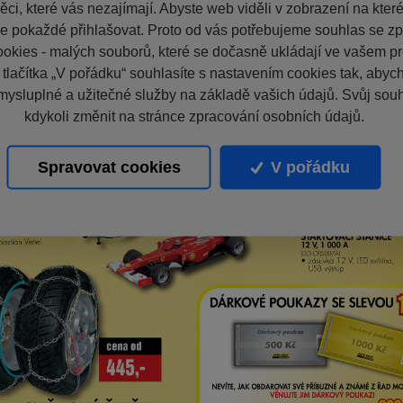
ci, které vás nezajímají. Abyste web viděli v zobrazení na které 
e pokaždé přihlašovat. Proto od vás potřebujeme souhlas se z
okies - malých souborů, které se dočasně ukládají ve vašem pro
 tlačítka „V pořádku“ souhlasíte s nastavením cookies tak, aby
mysluplné a užitečné služby na základě vašich údajů. Svůj sou
kdykoli změnit na stránce zpracování osobních údajů.
Spravovat cookies
V pořádku