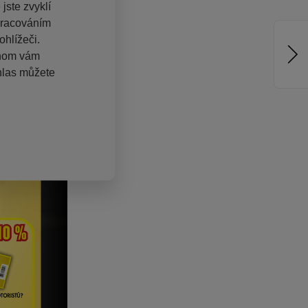
jste zvyklí
pracováním
hlížeči.
chom vám
hlas můžete