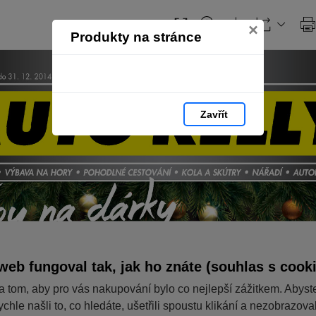
×
Produkty na stránce
Zavřít
web fungoval tak, jak ho znáte (souhlas s cook
a tom, aby pro vás nakupování bylo co nejlepší zážitkem. Abyst
ychle našli to, co hledáte, ušetřili spoustu klikání a nezobrazov