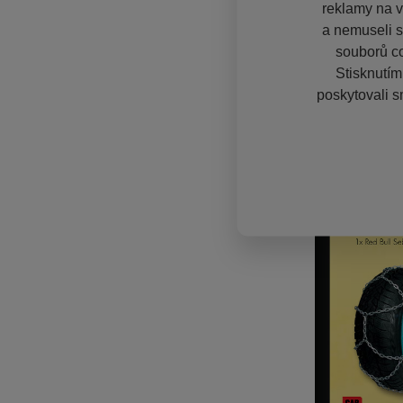
reklamy na vě
a nemuseli s
souborů co
Stisknutím
poskytovali s