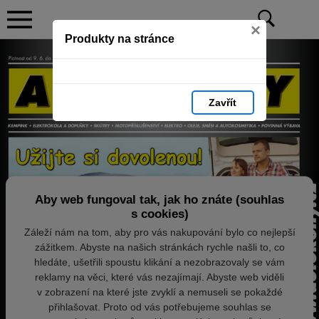
×
Produkty na stránce
Zavřít
Aby web fungoval tak, jak ho znáte (souhlas
s cookies)
Záleží nám na tom, aby pro vás nakupování bylo co nejlepší
zážitkem. Abyste na našich stránkách rychle našli to, co
hledáte, ušetřili spoustu klikání a nezobrazovaly se vám
reklamy na věci, které vás nezajímají. Abyste web viděli
v zobrazení na které jste zvyklí a nemuseli se pokaždé
přihlašovat. Proto od vás potřebujeme souhlas se